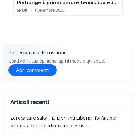
Pietrangeli: primo amore tennistico ed
eroe della Coppa Davis
SPORT
1 Dicembre 2025
Partecipa alla discussione
Condividi la tua opinione: apri il modulo qui sotto.
Apri commenti
Partecipa alla discussione
Articoli recenti
Zerocalcare salta Più Libri Più Liberi: il forfait per
protesta contro editore neofascista