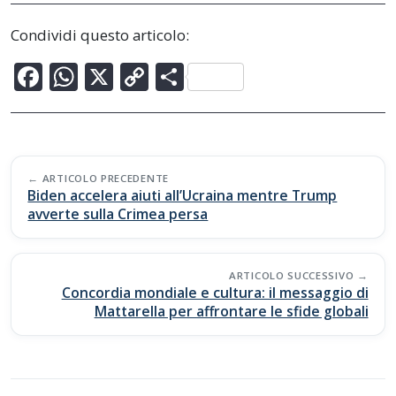
Condividi questo articolo:
F
W
X
C
C
ac
h
o
o
e
at
p
n
b
s
y
di
Post
o
A
Li
vi
ARTICOLO PRECEDENTE
navigation
Biden accelera aiuti all’Ucraina mentre Trump
o
p
n
di
avverte sulla Crimea persa
k
p
k
ARTICOLO SUCCESSIVO
Concordia mondiale e cultura: il messaggio di
Mattarella per affrontare le sfide globali