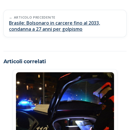
e
at
p
n
b
s
y
di
Post
o
A
Li
vi
ARTICOLO PRECEDENTE
navigation
Brasile: Bolsonaro in carcere fino al 2033,
o
p
n
di
condanna a 27 anni per golpismo
k
p
k
Articoli correlati