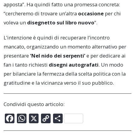
apposta”. Ha quindi fatto una promessa concreta:
“cercheremo di trovare un’altra
occasione
per chi
voleva un
disegnetto sul libro nuovo
“.
L’intenzione è quindi di recuperare l’incontro
mancato, organizzando un momento alternativo per
presentare
‘Nel nido dei serpenti’
e per dedicare ai
fan i tanto richiesti
disegni autografati
. Un modo
per bilanciare la fermezza della scelta politica con la
gratitudine e la vicinanza verso il suo pubblico.
Condividi questo articolo:
F
W
X
C
C
ac
h
o
o