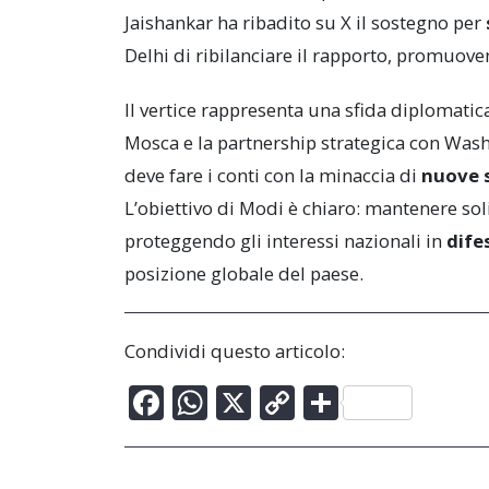
Jaishankar ha ribadito su X il sostegno per
Delhi di ribilanciare il rapporto, promuove
Il vertice rappresenta una sfida diplomatica 
Mosca e la partnership strategica con Wash
deve fare i conti con la minaccia di
nuove 
L’obiettivo di Modi è chiaro: mantenere so
proteggendo gli interessi nazionali in
dife
posizione globale del paese.
Condividi questo articolo:
F
W
X
C
C
ac
h
o
o
e
at
p
n