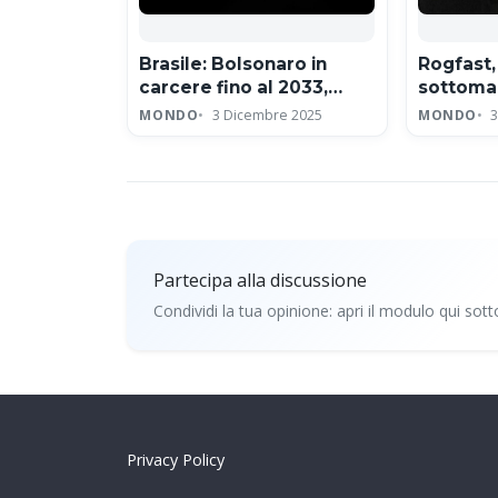
Brasile: Bolsonaro in
Rogfast, 
carcere fino al 2033,
sottomar
condanna a 27 anni per
profondo
MONDO
3 Dicembre 2025
MONDO
3
golpismo
Norvegia
metri
Partecipa alla discussione
Condividi la tua opinione: apri il modulo qui sott
Partecipa alla discussio
Privacy Policy