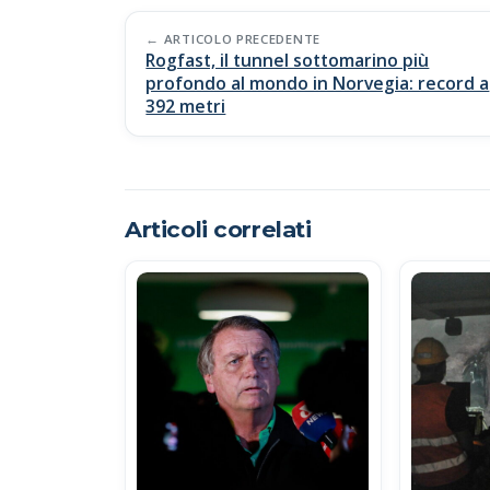
b
s
y
di
Post
o
A
Li
vi
ARTICOLO PRECEDENTE
Rogfast, il tunnel sottomarino più
navigation
o
p
n
di
profondo al mondo in Norvegia: record a
392 metri
k
p
k
Articoli correlati