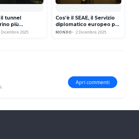
il tunnel
Cos’è il SEAE, il Servizio
ino più
diplomatico europeo per
 al mondo in
la politica estera dell’Ue
 Dicembre 2025
MONDO
2 Dicembre 2025
: record a 392
Apri commenti
o.
ne