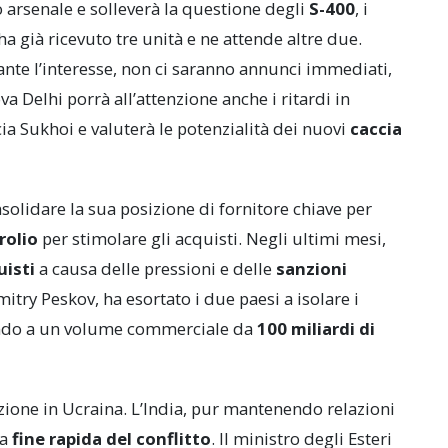
io arsenale e solleverà la questione degli
S-400
, i
ha già ricevuto tre unità e ne attende altre due.
ante l’interesse, non ci saranno annunci immediati,
 Delhi porrà all’attenzione anche i ritardi in
 Sukhoi e valuterà le potenzialità dei nuovi
caccia
nsolidare la sua posizione di fornitore chiave per
rolio
per stimolare gli acquisti. Negli ultimi mesi,
uisti
a causa delle pressioni e delle
sanzioni
mitry Peskov, ha esortato i due paesi a isolare i
ando a un volume commerciale da
100 miliardi di
ione in Ucraina. L’India, pur mantenendo relazioni
na
fine rapida del conflitto
. Il ministro degli Esteri