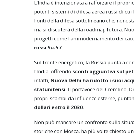
L’India è intenzionata a rafforzare il propr
potenti sistemi di difesa aerea russi di cui 
Fonti della difesa sottolineano che, nonost
ma si discuterà della roadmap futura. Nuova
progetti come l’ammodernamento dei caccia
russi Su-57
.
Sul fronte energetico, la Russia punta a co
l’India, offrendo
sconti aggiuntivi sul pet
infatti,
Nuova Delhi ha ridotto i suoi acq
statunitensi
. Il portavoce del Cremlino, D
propri scambi da influenze esterne, punt
dollari entro il 2030
.
Non può mancare un confronto sulla situaz
storiche con Mosca, ha più volte chiesto u