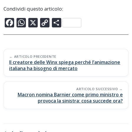
Condividi questo articolo:
F
W
X
C
C
ac
h
o
o
e
at
p
n
b
s
y
di
Post
o
A
Li
vi
ARTICOLO PRECEDENTE
navigation
Il creatore delle Winx spiega perché l’animazione
o
p
n
di
italiana ha bisogno di mercato
k
p
k
ARTICOLO SUCCESSIVO
Macron nomina Barnier come primo ministro e
provoca la sinistra: cosa succede ora?