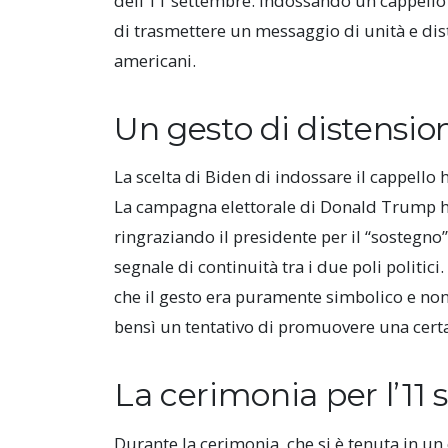
dell’11 settembre. Indossando un cappello 
di trasmettere un messaggio di unità e dist
americani.
Un gesto di distensio
La scelta di Biden di indossare il cappello
La campagna elettorale di Donald Trump ha 
ringraziando il presidente per il “sostegn
segnale di continuità tra i due poli politic
che il gesto era puramente simbolico e non 
bensì un tentativo di promuovere una certa
La cerimonia per l’11
Durante la cerimonia, che si è tenuta in un