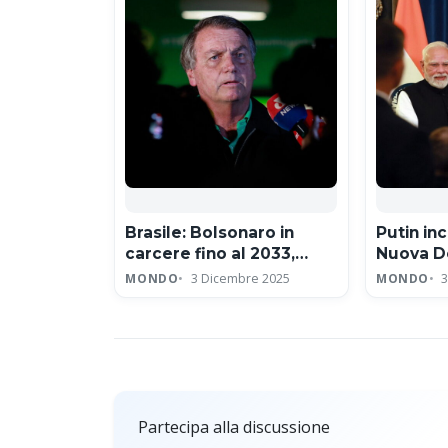
Brasile: Bolsonaro in
Putin in
carcere fino al 2033,
Nuova De
condanna a 27 anni per
energia 
MONDO
3 Dicembre 2025
MONDO
3
golpismo
vertice 
Partecipa alla discussione