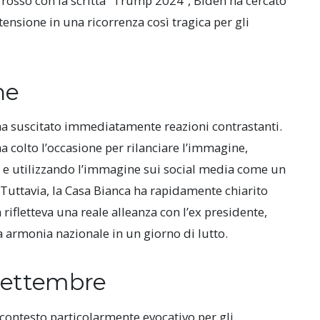
rosso con la scritta “Trump 2024”, Biden ha cercato
ensione in una ricorrenza così tragica per gli
ne
 ha suscitato immediatamente reazioni contrastanti.
colto l’occasione per rilanciare l’immagine,
o” e utilizzando l’immagine sui social media come un
i. Tuttavia, la Casa Bianca ha rapidamente chiarito
rifletteva una reale alleanza con l’ex presidente,
 armonia nazionale in un giorno di lutto.
 settembre
 contesto particolarmente evocativo per gli