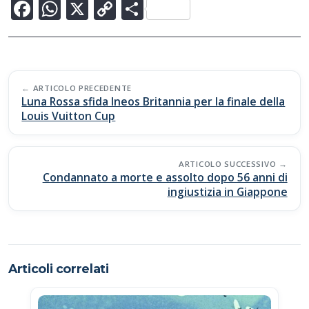
F
W
X
C
C
ac
h
o
o
e
at
p
n
b
s
y
di
Post
o
A
Li
vi
ARTICOLO PRECEDENTE
navigation
Luna Rossa sfida Ineos Britannia per la finale della
o
p
n
di
Louis Vuitton Cup
k
p
k
ARTICOLO SUCCESSIVO
Condannato a morte e assolto dopo 56 anni di
ingiustizia in Giappone
Articoli correlati