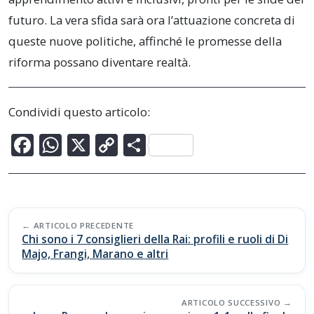
futuro. La vera sfida sarà ora l’attuazione concreta di
queste nuove politiche, affinché le promesse della
riforma possano diventare realtà.
Condividi questo articolo:
F
W
X
C
C
ac
h
o
o
e
at
p
n
b
s
y
di
Post
o
A
Li
vi
ARTICOLO PRECEDENTE
navigation
Chi sono i 7 consiglieri della Rai: profili e ruoli di Di
o
p
n
di
Majo, Frangi, Marano e altri
k
p
k
ARTICOLO SUCCESSIVO