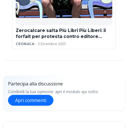
Zerocalcare salta Più Libri Più Liberi: il
forfait per protesta contro editore
neofascista
CRONACA
3 Dicembre 2025
Partecipa alla discussione
Condividi la tua opinione: apri il modulo qui sotto.
Apri commenti
Partecipa alla discussione