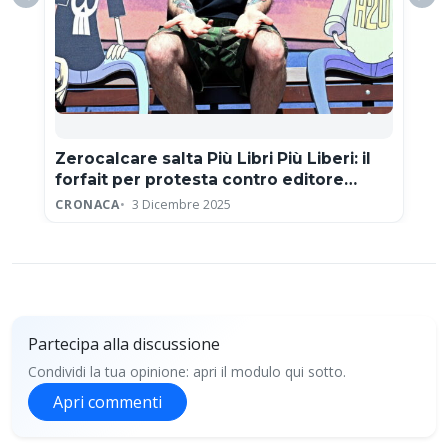
Zerocalcare salta Più Libri Più Liberi: il
forfait per protesta contro editore
neofascista
CRONACA
3 Dicembre 2025
Partecipa alla discussione
Condividi la tua opinione: apri il modulo qui sotto.
Apri commenti