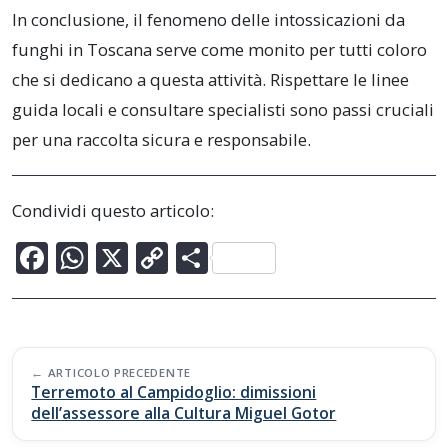
In conclusione, il fenomeno delle intossicazioni da
funghi in Toscana serve come monito per tutti coloro
che si dedicano a questa attività. Rispettare le linee
guida locali e consultare specialisti sono passi cruciali
per una raccolta sicura e responsabile.
Condividi questo articolo:
F
W
X
C
C
ac
h
o
o
e
at
p
n
b
s
y
di
Post
o
A
Li
vi
ARTICOLO PRECEDENTE
navigation
Terremoto al Campidoglio: dimissioni
o
p
n
di
dell’assessore alla Cultura Miguel Gotor