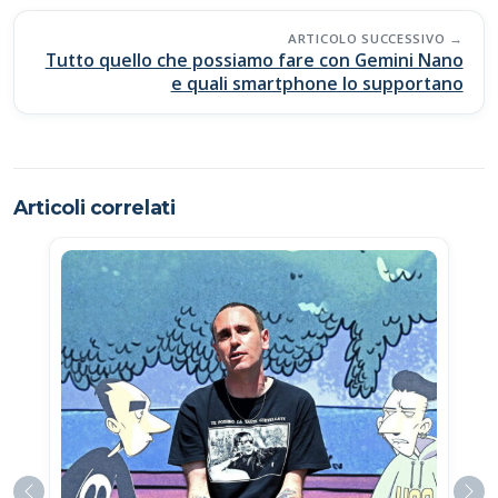
k
p
k
ARTICOLO SUCCESSIVO
Tutto quello che possiamo fare con Gemini Nano
e quali smartphone lo supportano
Articoli correlati