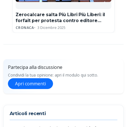
Zerocalcare salta Più Libri Più Liberi: il
forfait per protesta contro editore
neofascista
CRONACA
3 Dicembre 2025
Partecipa alla discussione
Condividi la tua opinione: apri il modulo qui sotto.
Apri commenti
Partecipa alla discussione
Articoli recenti