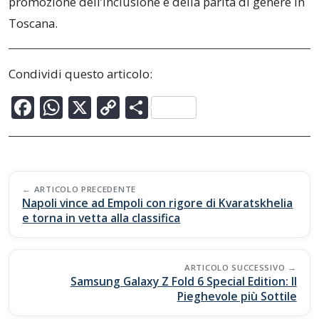
promozione dell’inclusione e della parità di genere in
Toscana.
Condividi questo articolo:
F
W
X
C
C
ac
h
o
o
e
at
p
n
b
s
y
di
Post
o
A
Li
vi
ARTICOLO PRECEDENTE
navigation
Napoli vince ad Empoli con rigore di Kvaratskhelia
o
p
n
di
e torna in vetta alla classifica
k
p
k
ARTICOLO SUCCESSIVO
Samsung Galaxy Z Fold 6 Special Edition: Il
Pieghevole più Sottile