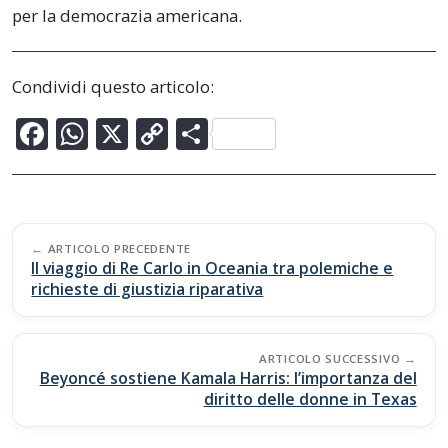
per la democrazia americana.
Condividi questo articolo:
F
W
X
C
C
ac
h
o
o
e
at
p
n
b
s
y
di
Post
o
A
Li
vi
ARTICOLO PRECEDENTE
navigation
Il viaggio di Re Carlo in Oceania tra polemiche e
o
p
n
di
richieste di giustizia riparativa
k
p
k
ARTICOLO SUCCESSIVO
Beyoncé sostiene Kamala Harris: l’importanza del
diritto delle donne in Texas