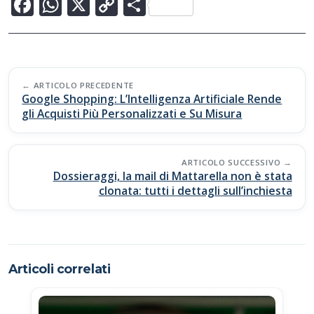
F
W
X
C
C
ac
h
o
o
e
at
p
n
b
s
y
di
Post
o
A
Li
vi
ARTICOLO PRECEDENTE
navigation
Google Shopping: L’Intelligenza Artificiale Rende
o
p
n
di
gli Acquisti Più Personalizzati e Su Misura
k
p
k
ARTICOLO SUCCESSIVO
Dossieraggi, la mail di Mattarella non è stata
clonata: tutti i dettagli sull’inchiesta
Articoli correlati