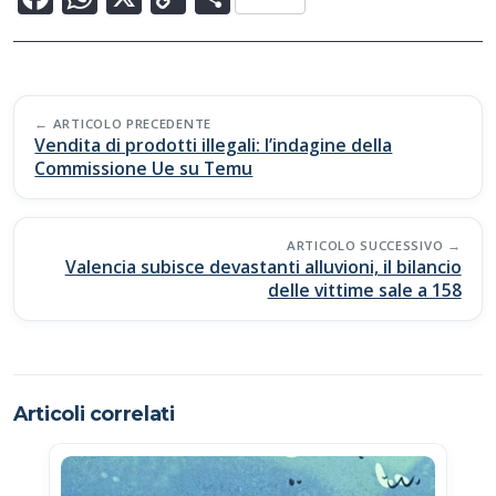
ac
h
o
o
e
at
p
n
b
s
y
di
Post
o
A
Li
vi
ARTICOLO PRECEDENTE
navigation
Vendita di prodotti illegali: l’indagine della
o
p
n
di
Commissione Ue su Temu
k
p
k
ARTICOLO SUCCESSIVO
Valencia subisce devastanti alluvioni, il bilancio
delle vittime sale a 158
Articoli correlati