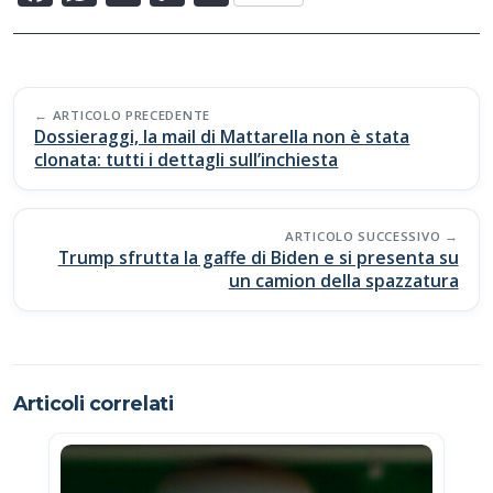
ac
h
o
o
e
at
p
n
b
s
y
di
Post
o
A
Li
vi
ARTICOLO PRECEDENTE
navigation
Dossieraggi, la mail di Mattarella non è stata
o
p
n
di
clonata: tutti i dettagli sull’inchiesta
k
p
k
ARTICOLO SUCCESSIVO
Trump sfrutta la gaffe di Biden e si presenta su
un camion della spazzatura
Articoli correlati