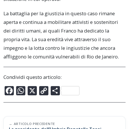
La battaglia per la giustizia in questo caso rimane
aperta e continua a mobilitare attivisti e sostenitori
dei diritti umani, ai quali Franco ha dedicato la
propria vita. La sua eredità vive attraverso il suo
impegno e la lotta contro le ingiustizie che ancora
affliggono le comunità vulnerabili di Rio de Janeiro.
Condividi questo articolo:
F
W
X
C
C
ac
h
o
o
e
at
p
n
b
s
y
di
Post
o
A
Li
vi
ARTICOLO PRECEDENTE