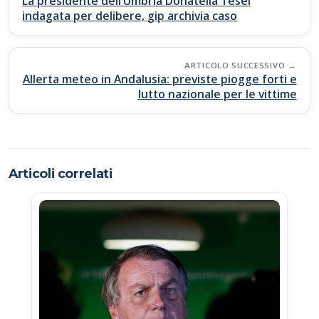
navigation
La presidente dell’Umbria Donatella Tesei
o
p
n
di
indagata per delibere, gip archivia caso
k
p
k
ARTICOLO SUCCESSIVO
Allerta meteo in Andalusia: previste piogge forti e
lutto nazionale per le vittime
Articoli correlati