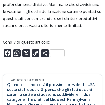
profondamente divisivo. Man mano che si avvicinano
le votazioni, gli occhi della nazione saranno puntati su
questi stati per comprendere se i diritti riproduttivi
saranno preservati o ulteriormente limitati.
Condividi questo articolo:
F
W
X
C
C
ac
h
o
o
e
at
p
n
b
s
y
di
Post
o
A
Li
vi
ARTICOLO PRECEDENTE
navigation
Quando si conoscerà il prossimo presidente USA: i
o
p
n
di
sette stati decisivi Si pensa che gli stati decisivi
saranno sette e si possono suddividere in due
k
p
k
categorie I tre stati del Midwest: Pennsylvania,
Michigan e Wisconsin I quattro campi di battaglia