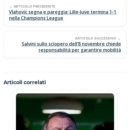
b
s
y
di
Post
o
A
Li
vi
ARTICOLO PRECEDENTE
navigation
Vlahovic segna e pareggia: Lille-Juve termina 1-1
o
p
n
di
nella Champions League
k
p
k
ARTICOLO SUCCESSIVO
Salvini sullo sciopero dell’8 novembre chiede
responsabilità per garantire mobilità
Articoli correlati