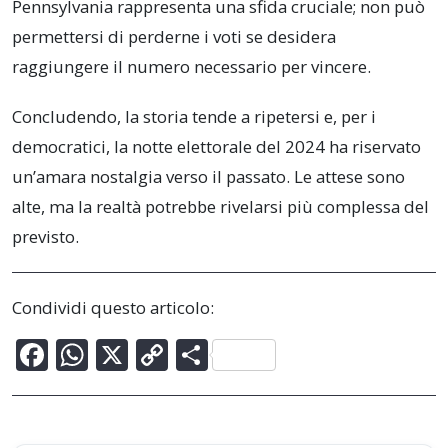
Pennsylvania rappresenta una sfida cruciale; non può
permettersi di perderne i voti se desidera
raggiungere il numero necessario per vincere.
Concludendo, la storia tende a ripetersi e, per i
democratici, la notte elettorale del 2024 ha riservato
un’amara nostalgia verso il passato. Le attese sono
alte, ma la realtà potrebbe rivelarsi più complessa del
previsto.
Condividi questo articolo:
F
W
X
C
C
ac
h
o
o
e
at
p
n