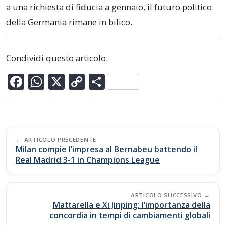
a una richiesta di fiducia a gennaio, il futuro politico
della Germania rimane in bilico.
Condividi questo articolo:
F
W
X
C
C
ac
h
o
o
e
at
p
n
b
s
y
di
Post
o
A
Li
vi
ARTICOLO PRECEDENTE
navigation
Milan compie l’impresa al Bernabeu battendo il
o
p
n
di
Real Madrid 3-1 in Champions League
k
p
k
ARTICOLO SUCCESSIVO
Mattarella e Xi Jinping: l’importanza della
concordia in tempi di cambiamenti globali