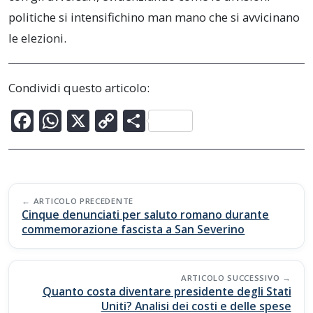
politiche si intensifichino man mano che si avvicinano
le elezioni.
Condividi questo articolo:
F
W
X
C
C
ac
h
o
o
e
at
p
n
b
s
y
di
Post
o
A
Li
vi
ARTICOLO PRECEDENTE
navigation
Cinque denunciati per saluto romano durante
o
p
n
di
commemorazione fascista a San Severino
k
p
k
ARTICOLO SUCCESSIVO
Quanto costa diventare presidente degli Stati
Uniti? Analisi dei costi e delle spese