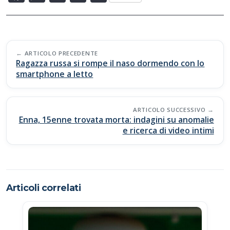
ac
h
o
o
e
at
p
n
b
s
y
di
Post
o
A
Li
vi
ARTICOLO PRECEDENTE
navigation
Ragazza russa si rompe il naso dormendo con lo
o
p
n
di
smartphone a letto
k
p
k
ARTICOLO SUCCESSIVO
Enna, 15enne trovata morta: indagini su anomalie
e ricerca di video intimi
Articoli correlati