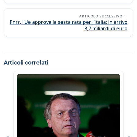
k
p
k
ARTICOLO SUCCESSIVO
Pnrr, l’Ue approva la sesta rata per l’Italia: in arrivo
8,7 miliardi di euro
Articoli correlati