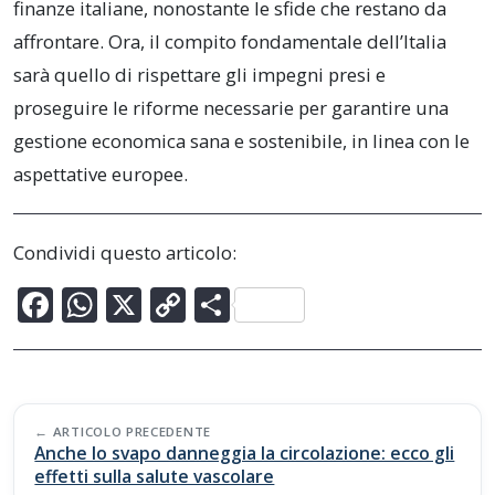
finanze italiane, nonostante le sfide che restano da
affrontare. Ora, il compito fondamentale dell’Italia
sarà quello di rispettare gli impegni presi e
proseguire le riforme necessarie per garantire una
gestione economica sana e sostenibile, in linea con le
aspettative europee.
Condividi questo articolo:
F
W
X
C
C
ac
h
o
o
e
at
p
n
b
s
y
di
Post
o
A
Li
vi
ARTICOLO PRECEDENTE
navigation
Anche lo svapo danneggia la circolazione: ecco gli
o
p
n
di
effetti sulla salute vascolare