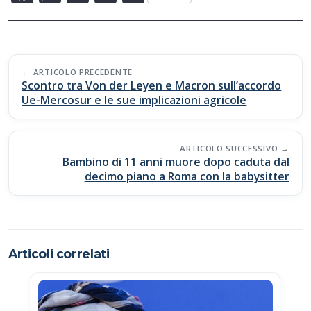
ac
h
o
o
e
at
p
n
b
s
y
di
Post
o
A
Li
vi
ARTICOLO PRECEDENTE
navigation
Scontro tra Von der Leyen e Macron sull’accordo
o
p
n
di
Ue-Mercosur e le sue implicazioni agricole
k
p
k
ARTICOLO SUCCESSIVO
Bambino di 11 anni muore dopo caduta dal
decimo piano a Roma con la babysitter
Articoli correlati