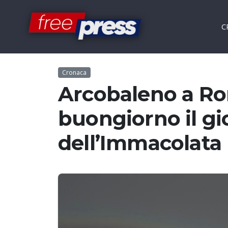
C
Cronaca
Arcobaleno a Ro
buongiorno il gi
dell’Immacolata