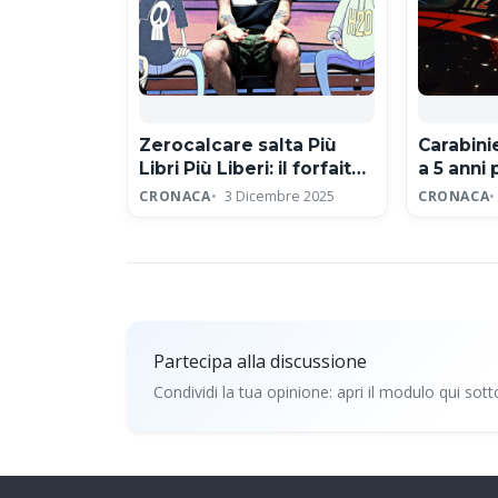
Zerocalcare salta Più
Carabin
Libri Più Liberi: il forfait
a 5 anni 
per protesta contro
sessual
CRONACA
3 Dicembre 2025
CRONACA
editore neofascista
Partecipa alla discussione
Condividi la tua opinione: apri il modulo qui sott
Partecipa alla discussio