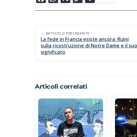
ac
h
o
o
e
at
p
n
b
s
y
di
Post
o
A
Li
vi
ARTICOLO PRECEDENTE
La fede in Francia esiste ancora: Ruini
navigation
o
p
n
di
sulla ricostruzione di Notre Dame e il su
significato
k
p
k
Articoli correlati