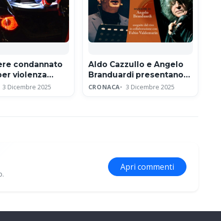
iere condannato
Aldo Cazzullo e Angelo
per violenza
Branduardi presentano
e e concussione
lo spettacolo Francesco
3 Dicembre 2025
CRONACA
3 Dicembre 2025
ad Assisi per l’ottavo
centenario
Apri commenti
o.
ne