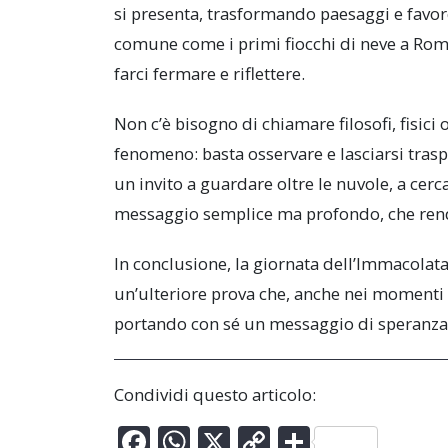
si presenta, trasformando paesaggi e fav
comune come i primi fiocchi di neve a Roma
farci fermare e riflettere.
Non c’è bisogno di chiamare filosofi, fisic
fenomeno: basta osservare e lasciarsi tras
un invito a guardare oltre le nuvole, a cer
messaggio semplice ma profondo, che rende
In conclusione, la giornata dell’Immacolata
un’ulteriore prova che, anche nei momenti 
portando con sé un messaggio di speranza e
Condividi questo articolo:
F
W
X
C
C