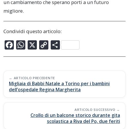
un cambiamento che sperano porti a un futuro
migliore.
Condividi questo articolo:
F
W
X
C
C
ac
h
o
o
e
at
p
n
b
s
y
di
Post
o
A
Li
vi
ARTICOLO PRECEDENTE
navigation
Migliaia di Babbi Natale a Torino per i bambini
o
p
n
di
dell’ospedale Regina Margherita
k
p
k
ARTICOLO SUCCESSIVO
Crollo di un balcone storico durante gita
scolastica a Riva del Po, due feriti