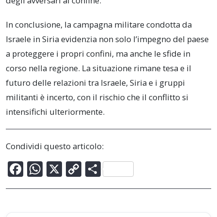
degli avversari al confine.
In conclusione, la campagna militare condotta da
Israele in Siria evidenzia non solo l’impegno del paese
a proteggere i propri confini, ma anche le sfide in
corso nella regione. La situazione rimane tesa e il
futuro delle relazioni tra Israele, Siria e i gruppi
militanti è incerto, con il rischio che il conflitto si
intensifichi ulteriormente.
Condividi questo articolo:
F
W
X
C
C
ac
h
o
o
e
at
p
n
b
s
y
di