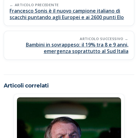
Post
o
A
Li
vi
ARTICOLO PRECEDENTE
navigation
Francesco Sonis è il nuovo campione italiano di
o
p
n
di
scacchi puntando agli Europei e ai 2600 punti Elo
k
p
k
ARTICOLO SUCCESSIVO
Bambini in sovrappeso: il 19% tra 8 e 9 anni,
emergenza soprattutto al Sud Italia
Articoli correlati