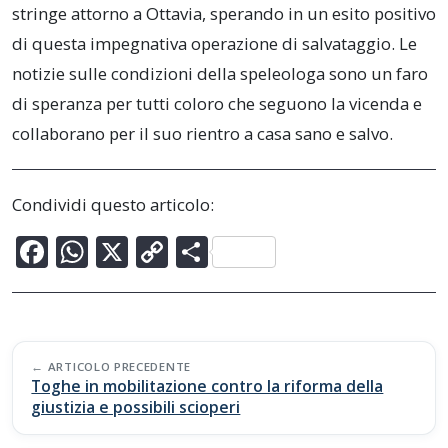
stringe attorno a Ottavia, sperando in un esito positivo
di questa impegnativa operazione di salvataggio. Le
notizie sulle condizioni della speleologa sono un faro
di speranza per tutti coloro che seguono la vicenda e
collaborano per il suo rientro a casa sano e salvo.
Condividi questo articolo:
F
W
X
C
C
ac
h
o
o
e
at
p
n
b
s
y
di
Post
o
A
Li
vi
ARTICOLO PRECEDENTE
navigation
Toghe in mobilitazione contro la riforma della
o
p
n
di
giustizia e possibili scioperi
k
p
k