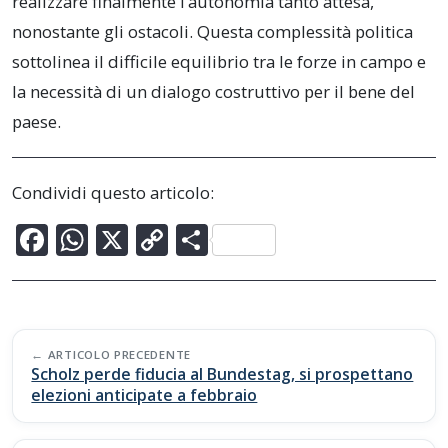
realizzare finalmente l’autonomia tanto attesa,
nonostante gli ostacoli. Questa complessità politica
sottolinea il difficile equilibrio tra le forze in campo e
la necessità di un dialogo costruttivo per il bene del
paese.
Condividi questo articolo:
F
W
X
C
C
ac
h
o
o
e
at
p
n
b
s
y
di
Post
o
A
Li
vi
ARTICOLO PRECEDENTE
navigation
Scholz perde fiducia al Bundestag, si prospettano
o
p
n
di
elezioni anticipate a febbraio
k
p
k