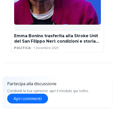
Emma Bonino trasferita alla Stroke Unit
del San Filippo Neri: condizioni e storia
clinica
POLITICA
1 Dicembre 2025
Partecipa alla discussione
Condividi la tua opinione: apri il modulo qui sotto.
Apri commenti
Partecipa alla discussione