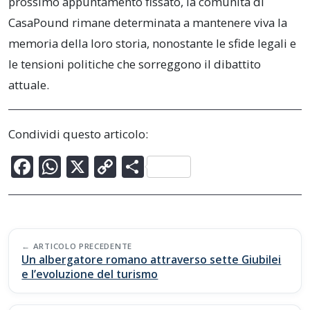
prossimo appuntamento fissato, la comunità di
CasaPound rimane determinata a mantenere viva la
memoria della loro storia, nonostante le sfide legali e
le tensioni politiche che sorreggono il dibattito
attuale.
Condividi questo articolo:
F
W
X
C
C
ac
h
o
o
e
at
p
n
b
s
y
di
Post
o
A
Li
vi
ARTICOLO PRECEDENTE
navigation
Un albergatore romano attraverso sette Giubilei
o
p
n
di
e l’evoluzione del turismo
k
p
k