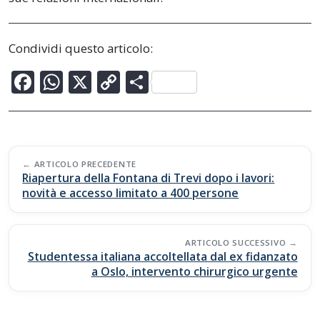
Condividi questo articolo:
F
W
X
C
C
ac
h
o
o
e
at
p
n
b
s
y
di
Post
o
A
Li
vi
ARTICOLO PRECEDENTE
navigation
Riapertura della Fontana di Trevi dopo i lavori:
o
p
n
di
novità e accesso limitato a 400 persone
k
p
k
ARTICOLO SUCCESSIVO
Studentessa italiana accoltellata dal ex fidanzato
a Oslo, intervento chirurgico urgente