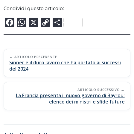
Condividi questo articolo:
F
W
X
C
C
ac
h
o
o
e
at
p
n
b
s
y
di
Post
o
A
Li
vi
ARTICOLO PRECEDENTE
navigation
Sinner e il duro lavoro che ha portato ai successi
o
p
n
di
del 2024
k
p
k
ARTICOLO SUCCESSIVO
La Francia presenta il nuovo governo di Bayrou:
elenco dei ministri e sfide future