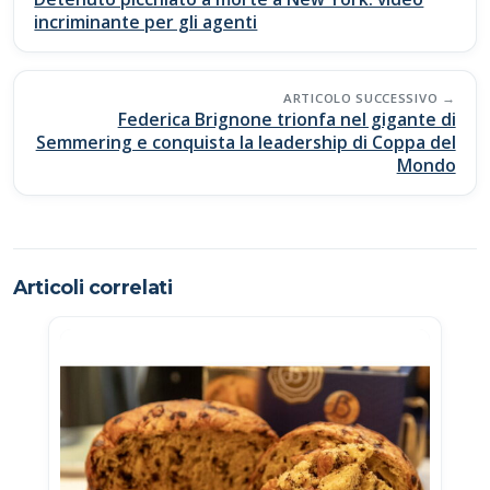
o
p
n
di
incriminante per gli agenti
k
p
k
ARTICOLO SUCCESSIVO
Federica Brignone trionfa nel gigante di
Semmering e conquista la leadership di Coppa del
Mondo
Articoli correlati