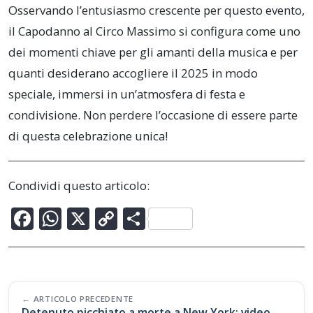
Osservando l’entusiasmo crescente per questo evento,
il Capodanno al Circo Massimo si configura come uno
dei momenti chiave per gli amanti della musica e per
quanti desiderano accogliere il 2025 in modo
speciale, immersi in un’atmosfera di festa e
condivisione. Non perdere l’occasione di essere parte
di questa celebrazione unica!
Condividi questo articolo:
F
W
X
C
C
ac
h
o
o
e
at
p
n
b
s
y
di
Post
o
A
Li
vi
ARTICOLO PRECEDENTE
navigation
Detenuto picchiato a morte a New York: video