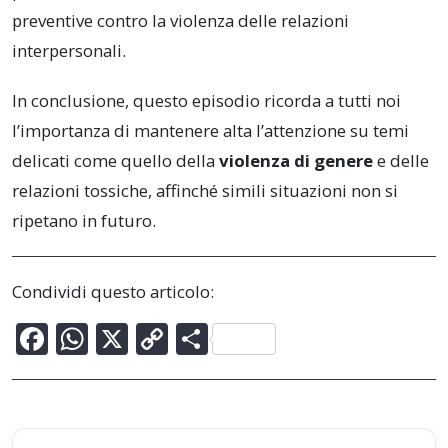
preventive contro la violenza delle relazioni
interpersonali.
In conclusione, questo episodio ricorda a tutti noi
l’importanza di mantenere alta l’attenzione su temi
delicati come quello della
violenza di genere
e delle
relazioni tossiche, affinché simili situazioni non si
ripetano in futuro.
Condividi questo articolo:
F
W
X
C
C
ac
h
o
o
e
at
p
n
b
s
y
di
Post