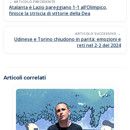
o
A
Li
vi
ARTICOLO PRECEDENTE
navigation
Atalanta e Lazio pareggiano 1-1 all’Olimpico,
o
p
n
di
finisce la striscia di vittorie della Dea
k
p
k
ARTICOLO SUCCESSIVO
Udinese e Torino chiudono in parità: emozioni e
reti nel 2-2 del 2024
Articoli correlati