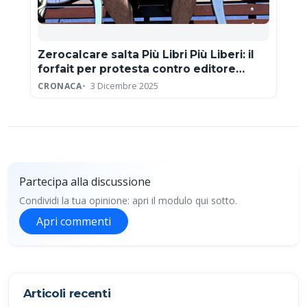
Zerocalcare salta Più Libri Più Liberi: il
forfait per protesta contro editore
neofascista
CRONACA
3 Dicembre 2025
Partecipa alla discussione
Condividi la tua opinione: apri il modulo qui sotto.
Apri commenti
Partecipa alla discussione
Articoli recenti