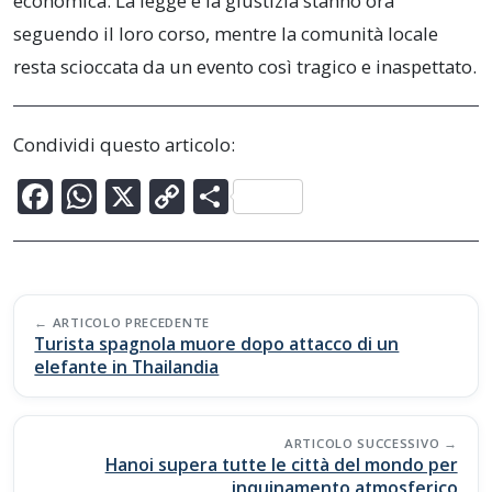
economica. La legge e la giustizia stanno ora
seguendo il loro corso, mentre la comunità locale
resta scioccata da un evento così tragico e inaspettato.
Condividi questo articolo:
F
W
X
C
C
ac
h
o
o
e
at
p
n
b
s
y
di
Post
o
A
Li
vi
ARTICOLO PRECEDENTE
navigation
Turista spagnola muore dopo attacco di un
o
p
n
di
elefante in Thailandia
k
p
k
ARTICOLO SUCCESSIVO
Hanoi supera tutte le città del mondo per
inquinamento atmosferico