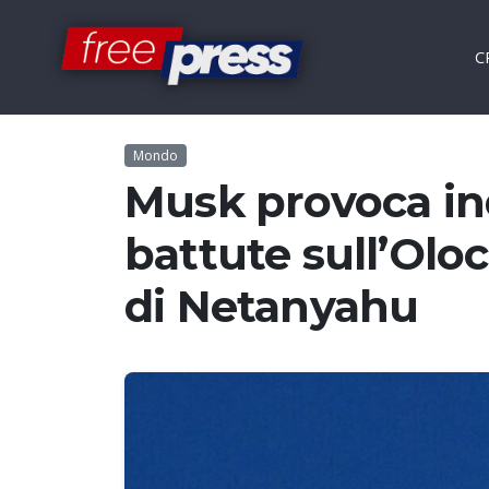
C
Mondo
Musk provoca in
battute sull’Olo
di Netanyahu