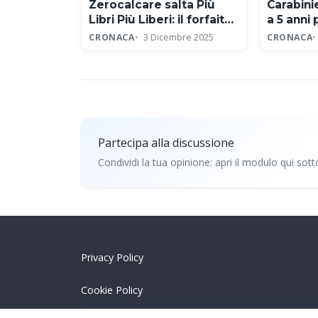
Zerocalcare salta Più
Carabin
Libri Più Liberi: il forfait
a 5 anni 
per protesta contro
sessual
CRONACA
3 Dicembre 2025
CRONACA
editore neofascista
Partecipa alla discussione
Condividi la tua opinione: apri il modulo qui sott
Partecipa alla discussio
Privacy Policy
Cookie Policy