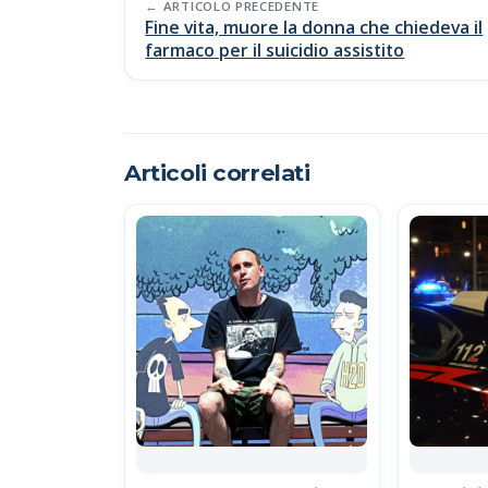
o
A
Li
vi
ARTICOLO PRECEDENTE
Fine vita, muore la donna che chiedeva il
navigation
o
p
n
di
farmaco per il suicidio assistito
k
p
k
Articoli correlati