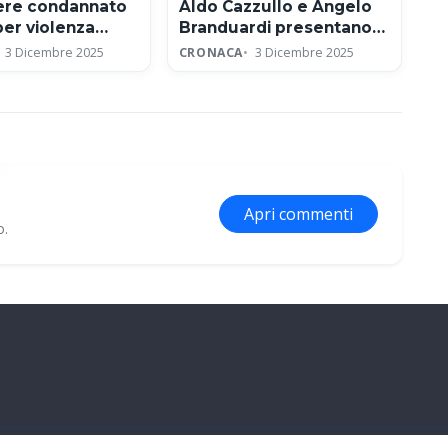
iere condannato
Aldo Cazzullo e Angelo
per violenza
Branduardi presentano
e e concussione
lo spettacolo Francesco
3 Dicembre 2025
CRONACA
3 Dicembre 2025
ad Assisi per l’ottavo
centenario
Apri commenti
o.
ne