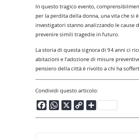
In questo tragico evento, comprensibilmen
per la perdita della donna, una vita che si
investigatori stanno analizzando le cause de
prevenire simili tragedie in futuro.
La storia di questa signora di 94 anni ci r
abitazioni e l’adozione di misure preventive c
pensiero della città è rivolto a chi ha soff
Condividi questo articolo:
F
W
X
C
C
ac
h
o
o
e
at
p
n
b
s
y
di
Post