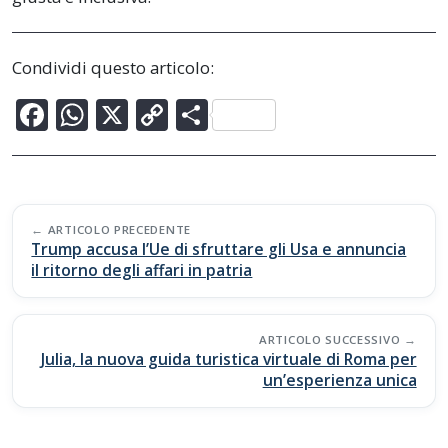
Condividi questo articolo:
F
W
X
C
C
ac
h
o
o
e
at
p
n
b
s
y
di
Post
o
A
Li
vi
ARTICOLO PRECEDENTE
navigation
Trump accusa l’Ue di sfruttare gli Usa e annuncia
o
p
n
di
il ritorno degli affari in patria
k
p
k
ARTICOLO SUCCESSIVO
Julia, la nuova guida turistica virtuale di Roma per
un’esperienza unica