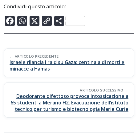
Condividi questo articolo:
F
W
X
C
C
ac
h
o
o
e
at
p
n
b
s
y
di
Post
o
A
Li
vi
ARTICOLO PRECEDENTE
navigation
Israele rilancia i raid su Gaza: centinaia di morti e
o
p
n
di
minacce a Hamas
k
p
k
ARTICOLO SUCCESSIVO
Deodorante difettoso provoca intossicazione a
65 studenti a Merano H2: Evacuazione dell’istituto
tecnico per turismo e biotecnologia Marie Curie