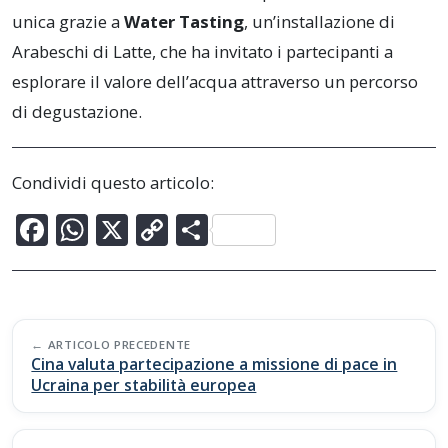
unica grazie a
Water Tasting
, un’installazione di
Arabeschi di Latte, che ha invitato i partecipanti a
esplorare il valore dell’acqua attraverso un percorso
di degustazione.
Condividi questo articolo:
F
W
X
C
C
ac
h
o
o
e
at
p
n
b
s
y
di
Post
o
A
Li
vi
ARTICOLO PRECEDENTE
navigation
Cina valuta partecipazione a missione di pace in
o
p
n
di
Ucraina per stabilità europea
k
p
k