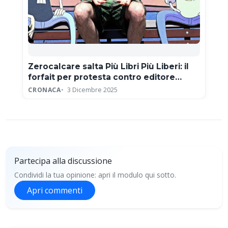
Zerocalcare salta Più Libri Più Liberi: il
forfait per protesta contro editore
neofascista
CRONACA
3 Dicembre 2025
Partecipa alla discussione
Condividi la tua opinione: apri il modulo qui sotto.
Apri commenti
Partecipa alla discussione