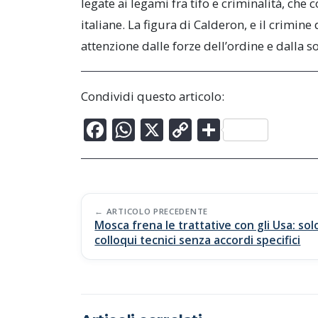
legate ai legami fra tifo e criminalità, che
italiane. La figura di Calderon, e il crimine
attenzione dalle forze dell’ordine e dalla soc
Condividi questo articolo:
F
W
X
C
C
ac
h
o
o
e
at
p
n
b
s
y
di
Post
o
A
Li
vi
ARTICOLO PRECEDENTE
Mosca frena le trattative con gli Usa: sol
navigation
o
p
n
di
colloqui tecnici senza accordi specifici
k
p
k