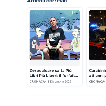
Articoli correlati
Zerocalcare salta Più
Carabin
Libri Più Liberi: il forfait
a 5 anni 
per protesta contro
sessual
CRONACA
3 Dicembre 2025
CRONACA
editore neofascista