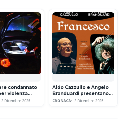
iere condannato
Aldo Cazzullo e Angelo
per violenza
Branduardi presentano
e e concussione
lo spettacolo Francesco
3 Dicembre 2025
CRONACA
3 Dicembre 2025
ad Assisi per l’ottavo
centenario