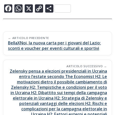
F
W
X
C
C
ac
h
o
o
e
at
p
n
b
s
y
di
Post
o
A
Li
vi
ARTICOLO PRECEDENTE
navigation
BellaXNoi, la nuova carta per i giovani del Lazio:
o
p
n
di
sconti e voucher per eventi culturali e sportivi
k
p
k
ARTICOLO SUCCESSIVO
Zelensky pensa a elezioni presidenziali in Ucraina
entro l’estate secondo The Economist H2: Le
motivazioni dietro il possibile cambiamento di
Zelensky H2: Tempistiche e condizioni per il voto
in Ucraina H2: Dibattito sui tempi della campagna
elettorale in Ucraina H2: Strategia di Zelensky e
potenziali vantaggi delle elezioni H2: Rischi e
complicazioni per la campagna elettorale in
Ucraina H2: Fattori esterni e potenziali