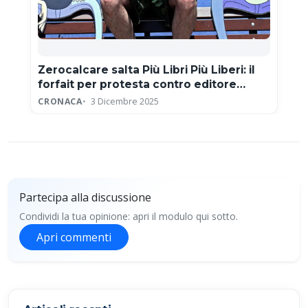
Zerocalcare salta Più Libri Più Liberi: il
forfait per protesta contro editore
neofascista
CRONACA
3 Dicembre 2025
Partecipa alla discussione
Condividi la tua opinione: apri il modulo qui sotto.
Apri commenti
Partecipa alla discussione