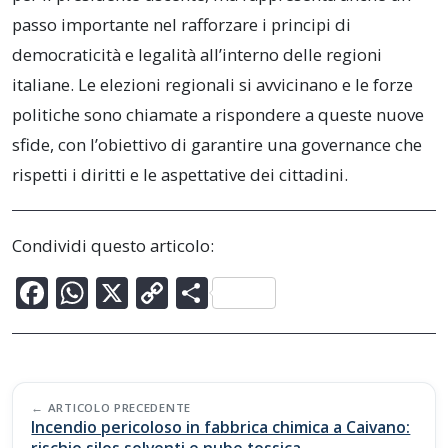
passo importante nel rafforzare i principi di
democraticità e legalità all’interno delle regioni
italiane. Le elezioni regionali si avvicinano e le forze
politiche sono chiamate a rispondere a queste nuove
sfide, con l’obiettivo di garantire una governance che
rispetti i diritti e le aspettative dei cittadini.
Condividi questo articolo:
F
W
X
C
C
ac
h
o
o
e
at
p
n
b
s
y
di
Post
o
A
Li
vi
ARTICOLO PRECEDENTE
navigation
Incendio pericoloso in fabbrica chimica a Caivano: