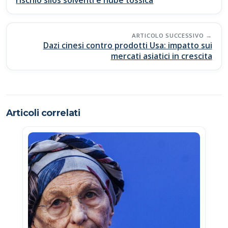
o
p
n
di
rischio silos solventi e nube tossica
k
p
k
ARTICOLO SUCCESSIVO
Dazi cinesi contro prodotti Usa: impatto sui
mercati asiatici in crescita
Articoli correlati