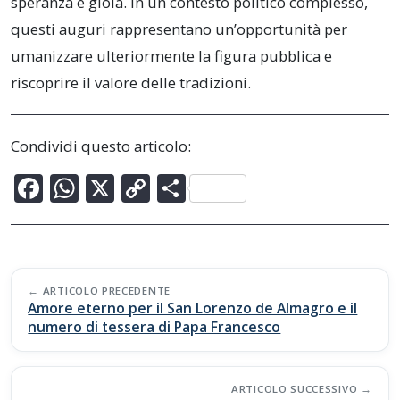
speranza e gioia. In un contesto politico complesso,
questi auguri rappresentano un’opportunità per
umanizzare ulteriormente la figura pubblica e
riscoprire il valore delle tradizioni.
Condividi questo articolo:
F
W
X
C
C
ac
h
o
o
e
at
p
n
b
s
y
di
Post
o
A
Li
vi
ARTICOLO PRECEDENTE
navigation
Amore eterno per il San Lorenzo de Almagro e il
o
p
n
di
numero di tessera di Papa Francesco
k
p
k
ARTICOLO SUCCESSIVO