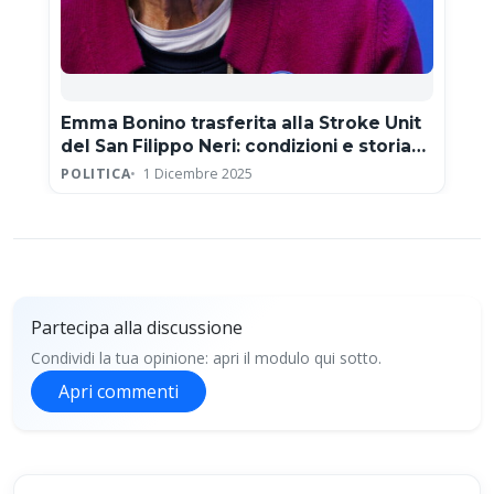
Emma Bonino trasferita alla Stroke Unit
del San Filippo Neri: condizioni e storia
clinica
POLITICA
1 Dicembre 2025
Partecipa alla discussione
Condividi la tua opinione: apri il modulo qui sotto.
Apri commenti
Partecipa alla discussione