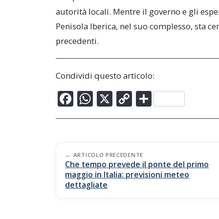
autorità locali. Mentre il governo e gli esp
Penisola Iberica, nel suo complesso, sta ce
precedenti.
Condividi questo articolo:
F
W
X
C
C
ac
h
o
o
e
at
p
n
b
s
y
di
Post
o
A
Li
vi
ARTICOLO PRECEDENTE
Che tempo prevede il ponte del primo
navigation
o
p
n
di
maggio in Italia: previsioni meteo
dettagliate
k
p
k