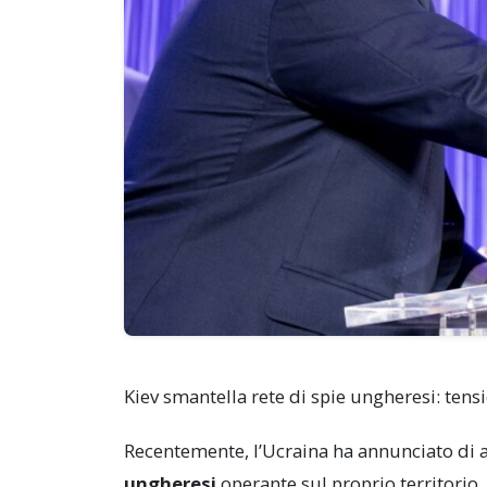
Kiev smantella rete di spie ungheresi: ten
Recentemente, l’Ucraina ha annunciato di 
ungheresi
operante sul proprio territorio,