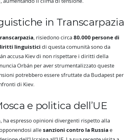
i, aumentando il clima di tensione.
nguistiche in Transcarpazia
ranscarpazia
, risiedono circa
80.000 persone di
diritti linguistici
di questa comunità sono da
n accusa Kiev di non rispettare i diritti della
enuncia Orbán per aver strumentalizzato queste
ensioni potrebbero essere sfruttate da Budapest per
fronti di Kiev.
osca e politica dell’UE
n
, ha espresso opinioni divergenti rispetto alla
 opponendosi alle
sanzioni contro la Russia
e
esione dell’Ucraina all’UE. La sua recente visita a