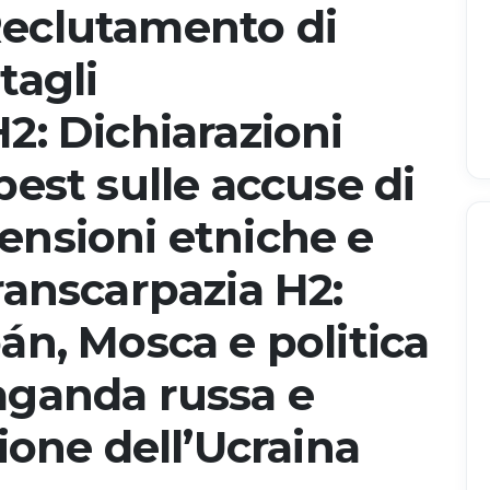
Reclutamento di
tagli
2: Dichiarazioni
pest sulle accuse di
ensioni etniche e
ranscarpazia H2:
án, Mosca e politica
aganda russa e
zione dell’Ucraina