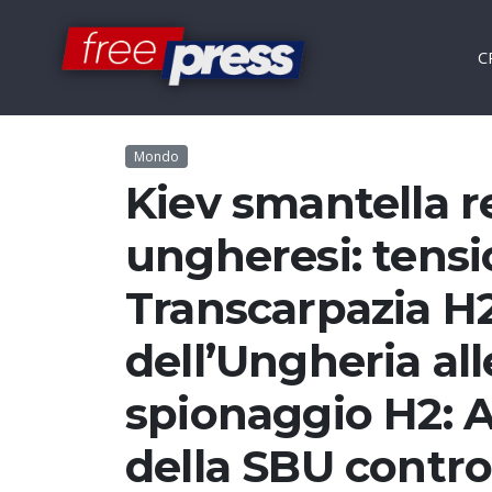
C
Mondo
Kiev smantella re
ungheresi: tens
Transcarpazia H
dell’Ungheria all
spionaggio H2: A
della SBU contro 