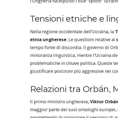
l’Ungheria ha espulso i due “spioni” ucrain
Tensioni etniche e li
Nella regione occidentale dell’Ucraina, la
T
etnia ungherese
. Le questioni relative ai
tempo fonte di discordia. Il governo di Orbá
minoranza linguistica, mentre l’Ucraina d
problematiche in chiave politica. Queste t
giustificare posizioni più aggressive nei con
Relazioni tra Orbán, M
Il primo ministro ungherese,
Viktor Orbá
maggior parte dei suoi omologhi europei,
promettendo di ostacolare il percorso di ad