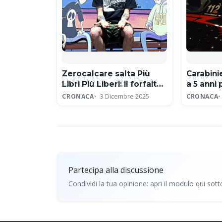
Zerocalcare salta Più
Carabin
Libri Più Liberi: il forfait
a 5 anni 
per protesta contro
sessual
CRONACA
3 Dicembre 2025
CRONACA
editore neofascista
Partecipa alla discussione
Condividi la tua opinione: apri il modulo qui sott
Partecipa alla discussio