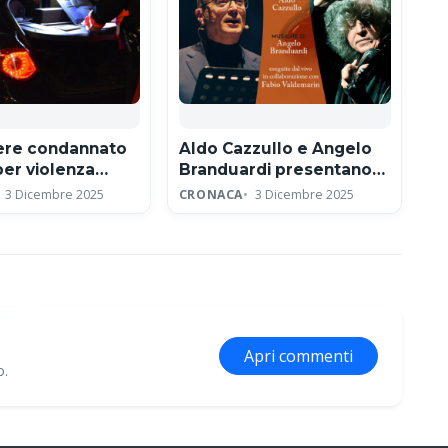
iere condannato
Aldo Cazzullo e Angelo
per violenza
Branduardi presentano
e e concussione
lo spettacolo Francesco
3 Dicembre 2025
CRONACA
3 Dicembre 2025
ad Assisi per l’ottavo
centenario
Apri commenti
o.
ne