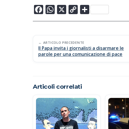
F
W
X
C
C
ac
h
o
o
e
at
p
n
b
s
y
di
Post
o
A
Li
vi
ARTICOLO PRECEDENTE
Il Papa invita i giornalisti a disarmare le
navigation
o
p
n
di
parole per una comunicazione di pace
k
p
k
Articoli correlati