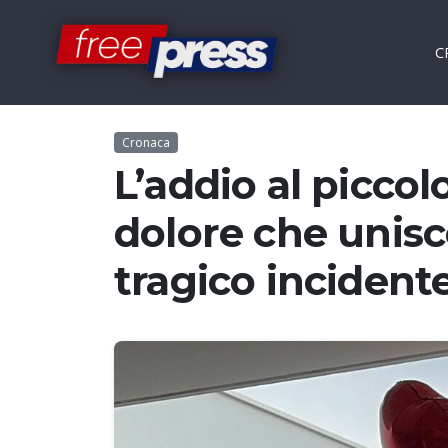
C
Cronaca
L’addio al piccol
dolore che unisc
tragico incident