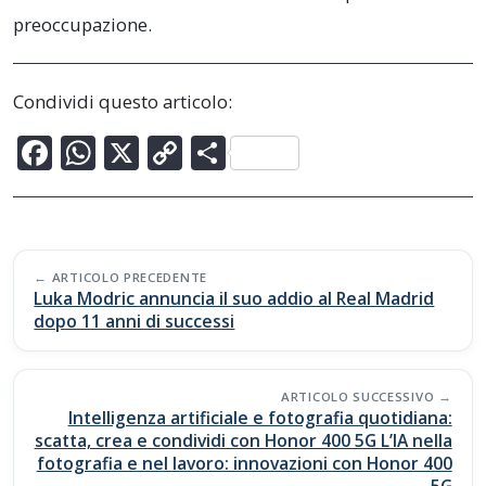
preoccupazione.
Condividi questo articolo:
F
W
X
C
C
ac
h
o
o
e
at
p
n
b
s
y
di
Post
o
A
Li
vi
ARTICOLO PRECEDENTE
navigation
Luka Modric annuncia il suo addio al Real Madrid
o
p
n
di
dopo 11 anni di successi
k
p
k
ARTICOLO SUCCESSIVO
Intelligenza artificiale e fotografia quotidiana:
scatta, crea e condividi con Honor 400 5G L’IA nella
fotografia e nel lavoro: innovazioni con Honor 400