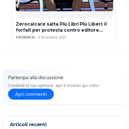
Zerocalcare salta Più Libri Più Liberi: il
forfait per protesta contro editore
neofascista
CRONACA
3 Dicembre 2025
Partecipa alla discussione
Condividi la tua opinione: apri il modulo qui sotto.
Apri commenti
Partecipa alla discussione
Articoli recenti