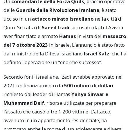
Un
comandante della Forza Quds
, braccio operativo
delle
Guardie della Rivoluzione iraniana
, è stato
ucciso in un
attacco mirato israeliano
nella città di
Qom. Si tratta di
Saeed Izadi
, accusato da Tel Aviv di
aver finanziato e armato
Hamas
in vista del
massacro
del 7 ottobre 2023
in Israele. L’annuncio è stato fatto
dal ministro della Difesa israeliano
Israel Katz
, che ha
definito l’operazione un “enorme successo”.
Secondo fonti israeliane, Izadi avrebbe approvato nel
2021 un finanziamento da
500 milioni di dollari
richiesto dai leader di Hamas
Yahya Sinwar e
Muhammad Deif
, risorse utilizzate per preparare
l’assalto che causò oltre 1.200 vittime. L’attacco,
avvenuto in un appartamento residenziale, ha
provocato anche la morte di un adolescente e diversi