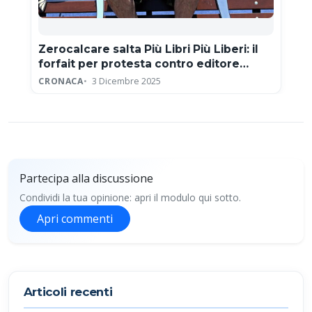
Zerocalcare salta Più Libri Più Liberi: il
forfait per protesta contro editore
neofascista
CRONACA
3 Dicembre 2025
Partecipa alla discussione
Condividi la tua opinione: apri il modulo qui sotto.
Apri commenti
Partecipa alla discussione
Articoli recenti