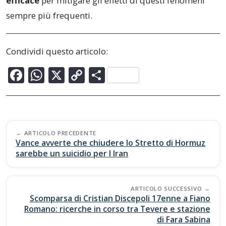
efficace
per mitigare gli effetti di questi fenomeni
sempre più frequenti.
Condividi questo articolo:
F
W
X
C
C
ac
h
o
o
e
at
p
n
b
s
y
di
Post
o
A
Li
vi
ARTICOLO PRECEDENTE
navigation
Vance avverte che chiudere lo Stretto di Hormuz
o
p
n
di
sarebbe un suicidio per l Iran
k
p
k
ARTICOLO SUCCESSIVO
Scomparsa di Cristian Discepoli 17enne a Fiano
Romano: ricerche in corso tra Tevere e stazione
di Fara Sabina