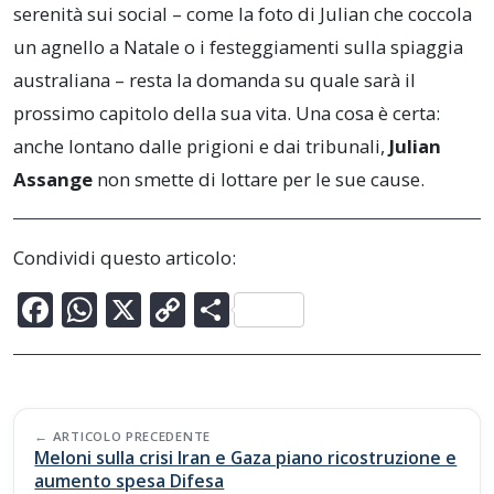
serenità sui social – come la foto di Julian che coccola
un agnello a Natale o i festeggiamenti sulla spiaggia
australiana – resta la domanda su quale sarà il
prossimo capitolo della sua vita. Una cosa è certa:
anche lontano dalle prigioni e dai tribunali,
Julian
Assange
non smette di lottare per le sue cause.
Condividi questo articolo:
F
W
X
C
C
ac
h
o
o
e
at
p
n
b
s
y
di
Post
o
A
Li
vi
ARTICOLO PRECEDENTE
navigation
Meloni sulla crisi Iran e Gaza piano ricostruzione e
o
p
n
di
aumento spesa Difesa