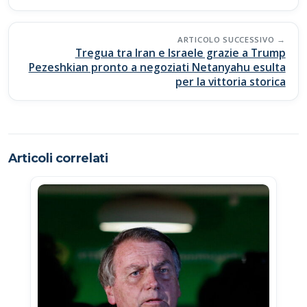
k
p
k
ARTICOLO SUCCESSIVO
Tregua tra Iran e Israele grazie a Trump
Pezeshkian pronto a negoziati Netanyahu esulta
per la vittoria storica
Articoli correlati