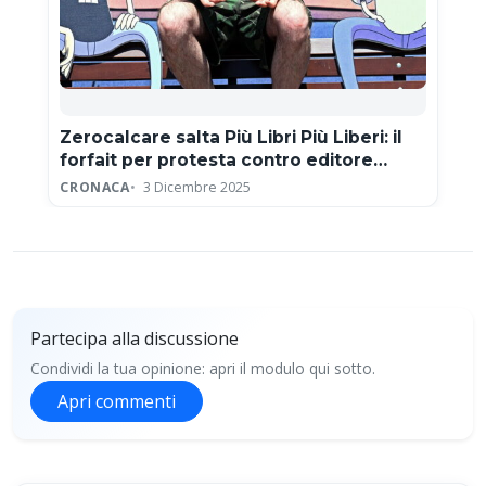
Zerocalcare salta Più Libri Più Liberi: il
forfait per protesta contro editore
neofascista
CRONACA
3 Dicembre 2025
Partecipa alla discussione
Condividi la tua opinione: apri il modulo qui sotto.
Apri commenti
Partecipa alla discussione