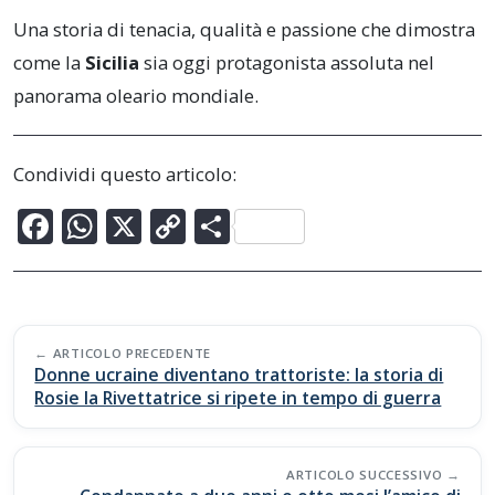
Una storia di tenacia, qualità e passione che dimostra
come la
Sicilia
sia oggi protagonista assoluta nel
panorama oleario mondiale.
Condividi questo articolo:
F
W
X
C
C
ac
h
o
o
e
at
p
n
b
s
y
di
Post
o
A
Li
vi
ARTICOLO PRECEDENTE
navigation
Donne ucraine diventano trattoriste: la storia di
o
p
n
di
Rosie la Rivettatrice si ripete in tempo di guerra
k
p
k
ARTICOLO SUCCESSIVO