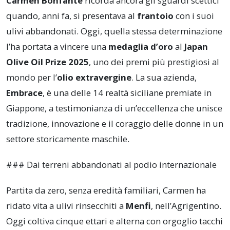
Carmen Bonfante
ricorda ancora gli sguardi scettici
quando, anni fa, si presentava al
frantoio
con i suoi
ulivi abbandonati. Oggi, quella stessa determinazione
l’ha portata a vincere una
medaglia d’oro
al
Japan
Olive Oil Prize 2025
, uno dei premi più prestigiosi al
mondo per l’
olio extravergine
. La sua azienda,
Embrace
, è una delle 14 realtà siciliane premiate in
Giappone, a testimonianza di un’eccellenza che unisce
tradizione, innovazione e il coraggio delle donne in un
settore storicamente maschile.
### Dai terreni abbandonati al podio internazionale
Partita da zero, senza eredità familiari, Carmen ha
ridato vita a ulivi rinsecchiti a
Menfi
, nell’Agrigentino.
Oggi coltiva cinque ettari e alterna con orgoglio tacchi