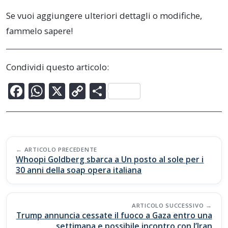
Se vuoi aggiungere ulteriori dettagli o modifiche,
fammelo sapere!
Condividi questo articolo:
F
W
X
C
C
ac
h
o
o
e
at
p
n
b
s
y
di
Post
o
A
Li
vi
ARTICOLO PRECEDENTE
navigation
Whoopi Goldberg sbarca a Un posto al sole per i
o
p
n
di
30 anni della soap opera italiana
k
p
k
ARTICOLO SUCCESSIVO
Trump annuncia cessate il fuoco a Gaza entro una
settimana e possibile incontro con l’Iran