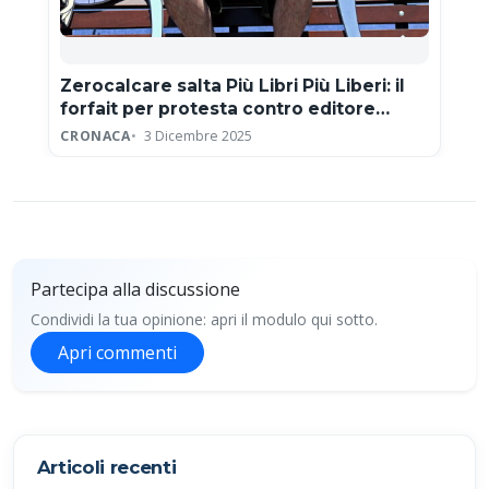
Zerocalcare salta Più Libri Più Liberi: il
forfait per protesta contro editore
neofascista
CRONACA
3 Dicembre 2025
Partecipa alla discussione
Condividi la tua opinione: apri il modulo qui sotto.
Apri commenti
Partecipa alla discussione
Articoli recenti